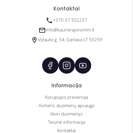
Kontaktai
Fortepijono
Dailės
Raudondvaris
+370 37 552237
Styginių
Teatro
Vilkija
info@kaunorajonomm.lt
Akordeono
Ankstyvojo meninio ugdymo
Babtai
Vytauto g. 54, Garliava LT 53259
Pučiamųjų
Tautinių
Solinio dainavimo
Informacija
Choro ir muzikos teorijos
Korupcijos prevencija
Asmens duomenų apsauga
Atviri duomenys
Teisinė informacija
Kontaktai