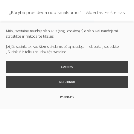
„Kūryba prasideda nuo smalsumo.“ – Albertas Einšteinas
Mūsų svetainė naudoja slapukus (angl. cookies). Šie slapukai naudojami
statistikos ir rinkodaros tikslais.
Jei Jūs sutinkate, kad šiems tikslams būtų naudojami slapukai, spauskite
„Sutinku“ ir toliau naudokitės svetaine.
SUTINKU
NESUTINKU
© 2024 Visos teisės saugomos
Slapukų parinktys
Duomenų
apsauga
PARINKTYS
Sukurta:
TEXUS