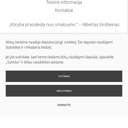
Teisinė informacija
Kontaktai
„Kūryba prasideda nuo smalsumo.“ – Albertas Einšteinas
Mūsų svetainė naudoja slapukus (angl. cookies). Šie slapukai naudojami
statistikos ir rinkodaros tikslais.
Jei Jūs sutinkate, kad šiems tikslams būtų naudojami slapukai, spauskite
„Sutinku“ ir toliau naudokitės svetaine.
SUTINKU
NESUTINKU
© 2024 Visos teisės saugomos
Slapukų parinktys
Duomenų
apsauga
PARINKTYS
Sukurta:
TEXUS